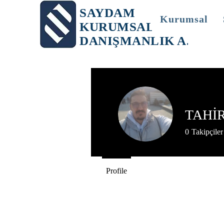
SAYDAM
Kurumsal
KURUMSAL
DANIŞMANLIK A.Ş.
TAHİ
0
Takipçiler
Profile