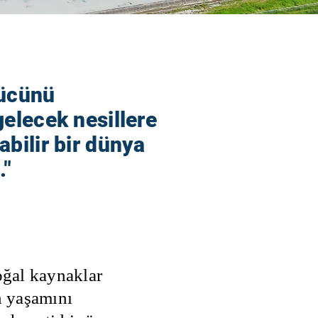
ücünü
elecek nesillere
bilir bir dünya
."
oğal kaynaklar
n yaşamını