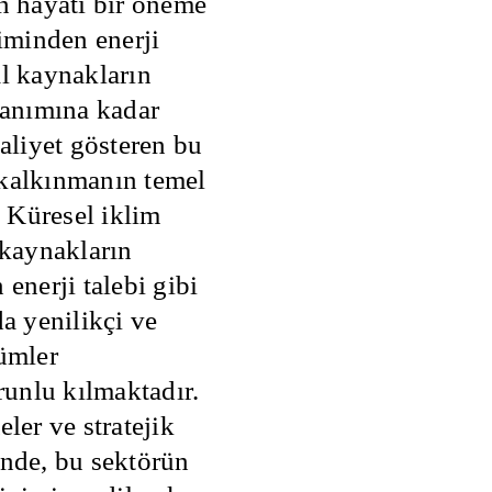
n hayati bir öneme
timinden enerji
al kaynakların
lanımına kadar
aaliyet gösteren bu
kalkınmanın temel
. Küresel iklim
 kaynakların
 enerji talebi gibi
da yenilikçi ve
ümler
orunlu kılmaktadır.
ler ve stratejik
inde, bu sektörün