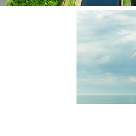
Sektördeki Başlı
Doğal kaynakların hız