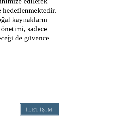
minimize edilerek
hedeflenmektedir.
oğal kaynakların
yönetimi, sadece
eceği de güvence
İLETİŞİM