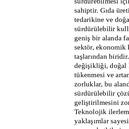
sürdürebilmesi içi
m eksiklikleri.
sahiptir. Gıda üre
mlilik ve ürün
tedarikine ve doğ
kliliği.
sürdürülebilir kul
 geçişte yaşanan
geniş bir alanda f
 zorluklar.
sektör, ekonomik 
eri ve çevresel
 eksiklikler.
taşlarından biridir
değişikliği, doğal
tükenmesi ve artan
zorluklar, bu alan
sürdürülebilir çöz
geliştirilmesini z
Teknolojik ilerleme
odernizasyonu ve
yaklaşımlar sayes
lilik artışı.