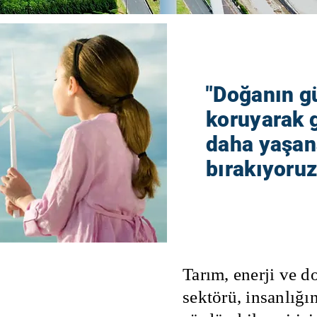
"Doğanın g
koruyarak g
daha yaşana
bırakıyoruz
Tarım, enerji ve d
ca Sorunlar:
sektörü, insanlığı
la tükenmesi ve