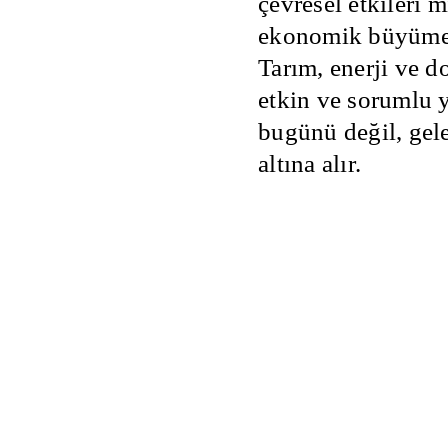
çevresel etkileri 
inde
er geliştirme.
ekonomik büyüme 
ojeleri için
Tarım, enerji ve d
el danışmanlık.
etkin ve sorumlu 
etimi ve yeşil
bugünü değil, gel
desteklenmesi.
altına alır.
anışmanlığı
ojeleri
 Kaynak Yönetimi
imi