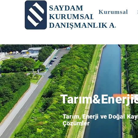
SAYDAM
Kurumsal
KURUMSAL
DANIŞMANLIK A.Ş.
Tarım&Enerji
Tarım, Enerji ve Doğal Kay
Çözümler