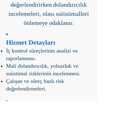
değerlendirirken dolandırıcılık
incelemeleri, olası suiistimalleri
önlemeye odaklanır.
Hizmet Detayları
İç kontrol süreçlerinin analizi ve
raporlanması.
Mali dolandırıcılık, yolsuzluk ve
suiistimal risklerinin incelenmesi.
Çalışan ve süreç bazlı risk
değerlendirmeleri.
Neden Önemli?
İç denetim ve dolandırıcılık
incelemeleri, şirketin itibarını
korumanın ve finansal kayıpları