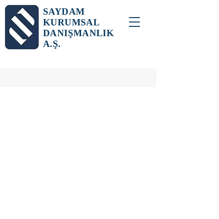
SAYDAM
KURUMSAL
DANIŞMANLIK
A.Ş.
Risk & Uyum
Yönetimi
Saydam Kurumsal
Danışmanlık A.Ş.
, işletmelerin
karşılaşabileceği riskleri
minimize etmek ve yasal