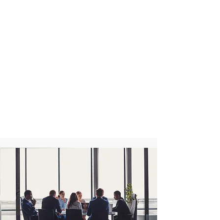
uyumluluğu sağlamak amacıyla
kapsamlı Risk ve Uyum
Yönetimi hizmetleri sunar.
Proaktif bir yaklaşım
benimseyerek, süreçlerinizi
güçlendirir ve işinizi daha
güvenilir hale getiririz.