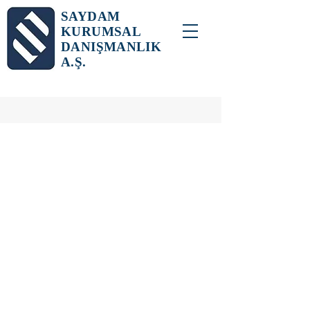
SAYDAM
KURUMSAL
DANIŞMANLIK
A.Ş.
Danışmanlık
Saydam Kurumsal
Danışmanlık A.Ş.
, işletmelerin
rekabet gücünü artırmak,
büyüme hedeflerini desteklemek
ve süreçlerini optimize etmek