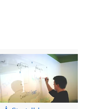
için kapsamlı danışmanlık
hizmetleri sunar. İş stratejisinden
operasyonel mükemmeliyete
kadar, tüm ihtiyaçlarınıza özel
çözümlerle yanınızdayız.