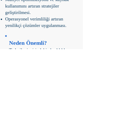
kullanımını artıran stratejiler
geliştirilmesi.
Operasyonel verimliliği artıran
yenilikçi çözümler uygulanması.
Neden Önemli?
Tedarik zincirindeki aksaklıklar,
müşteri memnuniyeti ve iş
sürekliliği üzerinde olumsuz
etkiler yaratabilir.
Avantajınız
Daha sağlam, esnek ve
sürdürülebilir bir tedarik
zinciriyle rekabette öne
geçebilirsiniz.